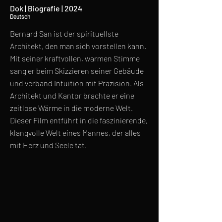
Dok | Biografie | 2024
Deutsch
Bernard San ist der spirituellste
Architekt, den man sich vorstellen kann.
Mit seiner kraftvollen, warmen Stimme
sang er beim Skizzieren seiner Gebäude
und verband Intuition mit Präzision. Als
Architekt und Kantor brachte er eine
zeitlose Wärme in die moderne Welt.
Dieser Film entführt in die faszinierende,
klangvolle Welt eines Mannes, der alles
mit Herz und Seele tat.