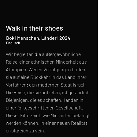
Walk in their shoes
Dok | Menschen, Länder | 2024
Englisch
Wir begleiten die außergewöhnliche
Reise einer ethnischen Minderheit aus
Äthiopien. Wegen Verfolgungen hoffen
sie auf eine Rückkehr in das Land ihrer
Vorfahren: den modernen Staat Israel.
Die Reise, die sie antreten, ist gefährlich.
Diejenigen, die es schaffen, landen in
einer fortgeschrittenen Gesellschaft.
Dieser Film zeigt, wie Migranten befähigt
werden können, in einer neuen Realität
erfolgreich zu sein.